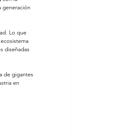
a generación 
dad. Lo que 
n ecosistema 
s diseñadas 
ia de gigantes 
stria en 