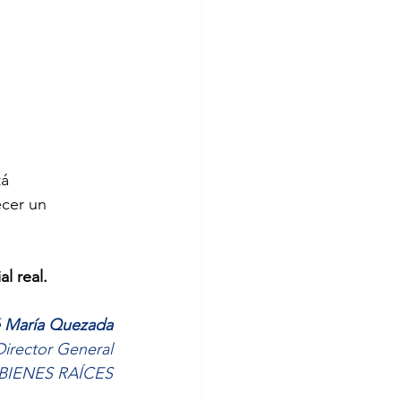
á 
ecer un 
l real. 
 María Quezada
Director General
BIENES RAÍCES