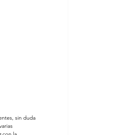
ntes, sin duda 
arias 
 
con la 