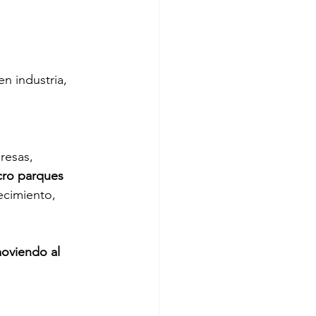
en industria, 
resas, 
cro parques 
ecimiento, 
oviendo al 