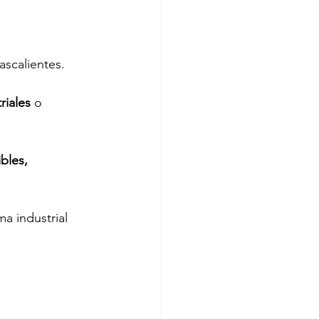
scalientes. 
riales 
o 
bles, 
a industrial 