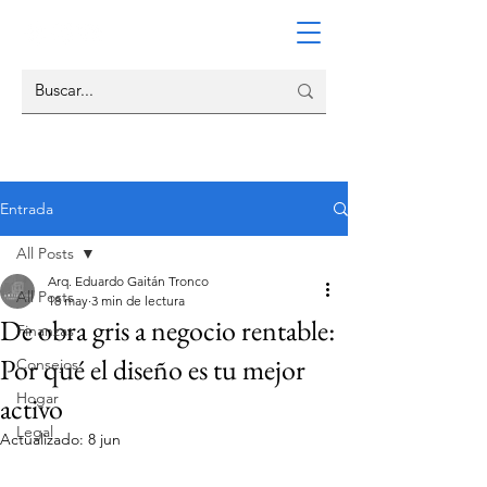
Entrada
All Posts
Arq. Eduardo Gaitán Tronco
All Posts
18 may
3 min de lectura
De obra gris a negocio rentable:
Finanzas
Por qué el diseño es tu mejor
Consejos
Hogar
activo
Legal
Actualizado:
8 jun