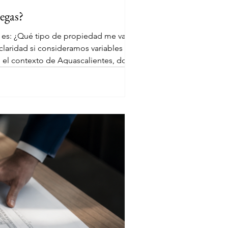
degas?
 es: ¿Qué tipo de propiedad me va a
pe