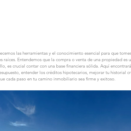
o
Revista Digital
Propiedades
Aviso de Privacidad
frecemos las herramientas y el conocimiento esencial para que tome
nes raíces. Entendemos que la compra o venta de una propiedad es u
ello, es crucial contar con una base financiera sólida. Aquí encontrar
supuesto, entender los créditos hipotecarios, mejorar tu historial cr
ue cada paso en tu camino inmobiliario sea firme y exitoso.