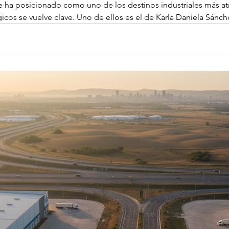
e ha posicionado como uno de los destinos industriales más atra
gicos se vuelve clave. Uno de ellos es el de Karla Daniela Sánc
Inmobiliaria y actual Directora de Industrial y Comercial de AMPI 