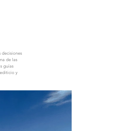
Hogar
Más
s decisiones
na de las
ás guías
editicio y