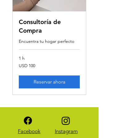
Consultoría de
Compra
Encuentra tu hogar perfecto
1 h
100
USD 100
dólares
estadounidenses
Reservar ahora
Facebook
Instagram