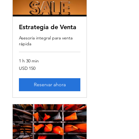
Estrategia de Venta
Asesoría integral para venta
rápida
1 h 30 min
150
USD 150
dólares
estadounidenses
Reservar ahora