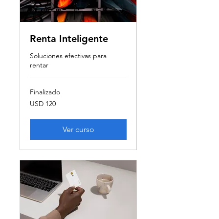
Renta Inteligente
Soluciones efectivas para
rentar
Finalizado
120
USD 120
dólares
estadounidenses
Ver curso