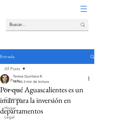
Entrada
All Posts
Teresa Quintana R.
All Posts
16 feb
3 min de lectura
Por qué Aguascalientes es un
Finanzas
imán para la inversión en
Consejos
Hogar
departamentos
Legal